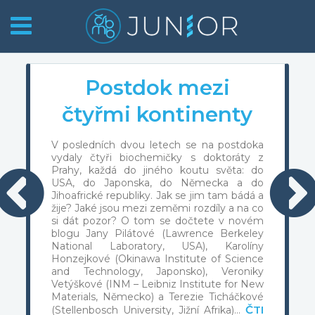
Postdok mezi
čtyřmi kontinenty
V posledních dvou letech se na postdoka
vydaly čtyři biochemičky s doktoráty z
Prahy, každá do jiného koutu světa: do
USA, do Japonska, do Německa a do
Jihoafrické republiky. Jak se jim tam bádá a
žije? Jaké jsou mezi zeměmi rozdíly a na co
si dát pozor? O tom se dočtete v novém
blogu Jany Pilátové (Lawrence Berkeley
National Laboratory, USA), Karolíny
Honzejkové (Okinawa Institute of Science
and Technology, Japonsko), Veroniky
Vetýškové (INM – Leibniz Institute for New
Materials, Německo) a Terezie Ticháčkové
ČTI
(Stellenbosch University, Jižní Afrika)…