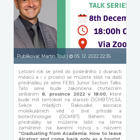
Publikoval: Martin Toul |
05. 12. 2022 22:35
Letošní rok se přelil do posledního z dvanácti
měsíců a i v prosinci se můžete těšit na další
přednášku ze série FEBS Junior Section Talks.
Tato série bude zakončena čtvrtečním
setkáním
8. prosince 2022 v 18:00
, které
bude mít tentokrát na starosti
ÖGMBT/YLSA
,
Sekce mladých Rakouské asociace
molekulárních věd o živé přírodě a
biotechnologie (ÖGMBT). Během této
přednášky se můžeme těšit na téma
zaměřené na kariérní rozvoj s názvem
“Graduating from Academia: How to leave
Alcatraz and come back only as a tourist.