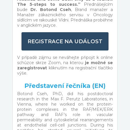
The 5-steps to success.”
Přednášejícím
bude
Dr. Botond Cseh
, Brand manažer a
Manažer zákaznického servisu v Oncology
sídlícím ve rakouské Vídni. Přednáška proběhne
v anglickém jazyce.
REGISTRACE NA UDÁLOST
V případě zájmu se neváhejte připojit k online
schůzce skrze Zoom, na kterou
je možné se
zaregistrovat
kliknutím na registrační tlačítko
výše.
Představení řečníka (EN)
Botond Cseh, PhD, did his postdoctoral
research in the Max F. Perutz Laboratories, in
Vienna, where he worked on the protein-
protein complexes in the RAF/MEK/ERK
pathway and RAF's role in vascular
permeability and cytoskeletal rearrangements
at endothelial cell-cell junctions. During his